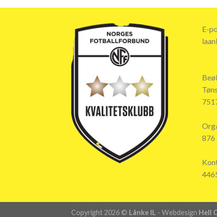
E-po
laan
Beø
Tøns
7517
Org
876
Kon
446
Copyright 2026 ©
Lånke IL
- Webdesign
Hell