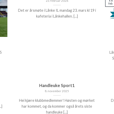
23. februar 2026
feb
Det er årsmøte i Lånke IL mandag 23. mars kl 19 i
kafeteria i Lånkehallen. [...]
 5
Lå
Handleuke Sport1
8. november 2025
Hei kjære klubbmedlemmer! Høsten og mørket
D
.]
har kommet, og da kommer også årets siste
handleuke [...]