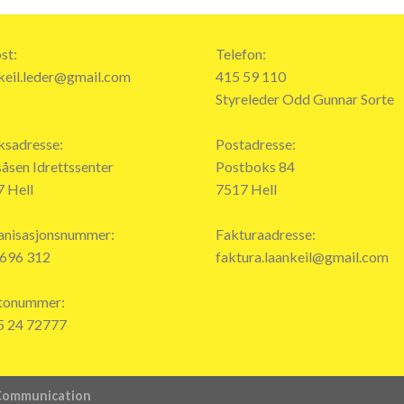
st:
Telefon:
keil.leder@gmail.com
415 59 110
Styreleder Odd Gunnar Sorte
ksadresse:
Postadresse:
åsen Idrettssenter
Postboks 84
 Hell
7517 Hell
anisasjonsnummer:
Fakturaadresse:
 696 312
faktura.laankeil@gmail.com
tonummer:
5 24 72777
 Communication