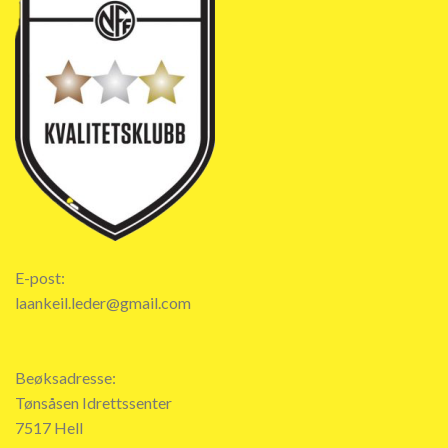
E-post:
laankeil.leder@gmail.com
Beøksadresse:
Tønsåsen Idrettssenter
7517 Hell