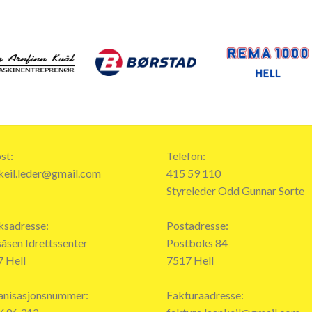
st:
Telefon:
keil.leder@gmail.com
415 59 110
Styreleder Odd Gunnar Sorte
ksadresse:
Postadresse:
åsen Idrettssenter
Postboks 84
 Hell
7517 Hell
anisasjonsnummer:
Fakturaadresse: