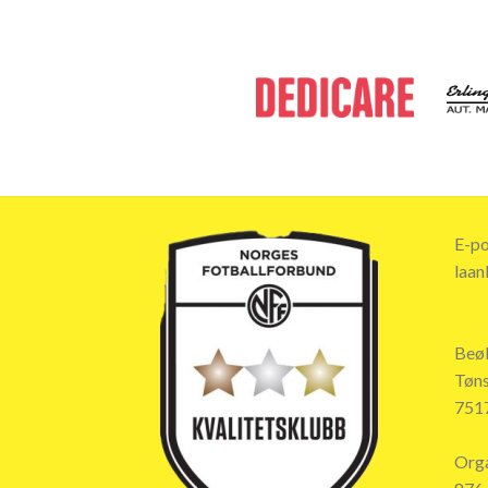
E-po
laan
Beø
Tøns
7517
Org