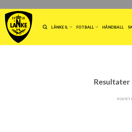
Skip
to
content
LÅNKE IL
FOTBALL
HÅNDBALL
S
Resultater 
POSTET