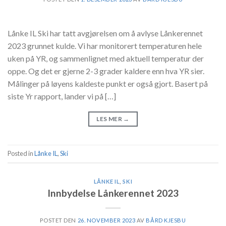
Lånke IL Ski har tatt avgjørelsen om å avlyse Lånkerennet
2023 grunnet kulde. Vi har monitorert temperaturen hele
uken på YR, og sammenlignet med aktuell temperatur der
oppe. Og det er gjerne 2-3 grader kaldere enn hva YR sier.
Målinger på løyens kaldeste punkt er også gjort. Basert på
siste Yr rapport, lander vi på […]
LES MER
→
Posted in
Lånke IL
,
Ski
LÅNKE IL
,
SKI
Innbydelse Lånkerennet 2023
POSTET DEN
26. NOVEMBER 2023
AV
BÅRD KJESBU