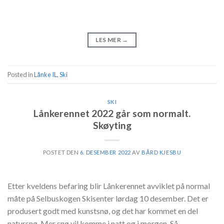
LES MER
→
Posted in
Lånke IL
,
Ski
SKI
Lånkerennet 2022 går som normalt.
Skøyting
POSTET DEN
6. DESEMBER 2022
AV
BÅRD KJESBU
Etter kveldens befaring blir Lånkerennet avviklet på normal
måte på Selbuskogen Skisenter lørdag 10 desember. Det er
produsert godt med kunstsnø, og det har kommet en del
natursnø. Mer snø vil komme i natt og i morgen. Så