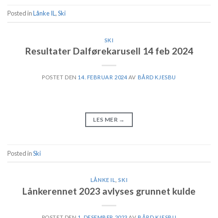
Posted in
Lånke IL
,
Ski
SKI
Resultater Dalførekarusell 14 feb 2024
POSTET DEN
14. FEBRUAR 2024
AV
BÅRD KJESBU
LES MER
→
Posted in
Ski
LÅNKE IL
,
SKI
Lånkerennet 2023 avlyses grunnet kulde
POSTET DEN
1. DESEMBER 2023
AV
BÅRD KJESBU