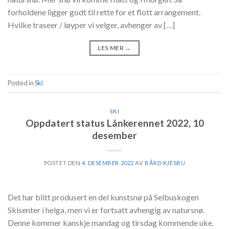
forholdene ligger godt til rette for et flott arrangement.
Hvilke traseer / løyper vi velger, avhenger av […]
LES MER
→
Posted in
Ski
SKI
Oppdatert status Lånkerennet 2022, 10
desember
POSTET DEN
4. DESEMBER 2022
AV
BÅRD KJESBU
Det har blitt produsert en del kunstsnø på Selbuskogen
Skisenter i helga, men vi er fortsatt avhengig av natursnø.
Denne kommer kanskje mandag og tirsdag kommende uke.