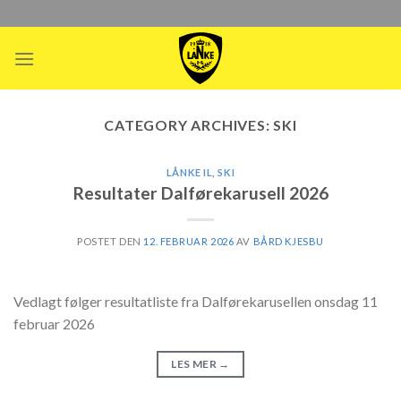
Skip
to
content
CATEGORY ARCHIVES:
SKI
LÅNKE IL
,
SKI
Resultater Dalførekarusell 2026
POSTET DEN
12. FEBRUAR 2026
AV
BÅRD KJESBU
Vedlagt følger resultatliste fra Dalførekarusellen onsdag 11
februar 2026
LES MER
→