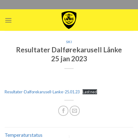
Skip
to
content
SKI
Resultater Dalførekarusell Lånke
25 jan 2023
Resultater-Dalforekarusell-Lanke-25.01.23
Last ned
Temperaturstatus