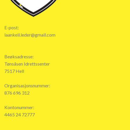
E-post:
laankeil.leder@gmail.com
Beøksadresse:
Tønsåsen Idrettssenter
7517 Hell
Organisasjonsnummer:
876 696 312
Kontonummer:
4465 24 72777